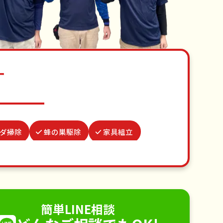
す
ダ掃除
蜂の巣駆除
家具組立
修理・掃除
並び代行
謝罪代行
替え
不用品回収
ゴミ屋敷片付け
り取り付け
ペットのお世話
簡単LINE相談
電球交換
襖（ふすま）の張替え