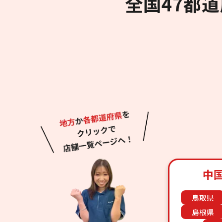
全国47都
中
鳥取県
島根県