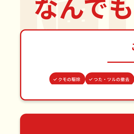
なんでも
クモの駆除
つた・ツルの撤去
水道パッキン交換
物置解体
結婚式代理出席
病院付き添い
草刈り・草むしり
家具の
エアコンクリーニング
DIY