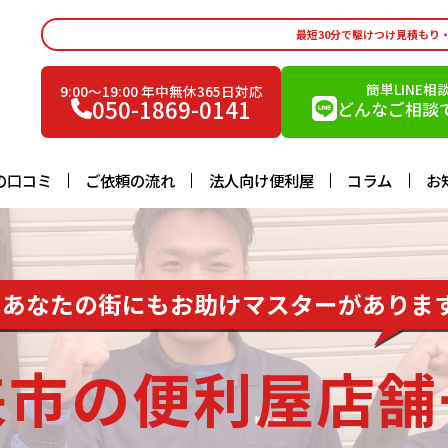
最短30分で駆けつけ見積もり
簡単LINE相
9:00〜19:00 年中無休365日対応
050-1869-0141
どんなご相談で
の口コミ
ご依頼の流れ
法人向け便利屋
コラム
お
あなたの街にもお助けマスターがありま
来市の便利屋店舗