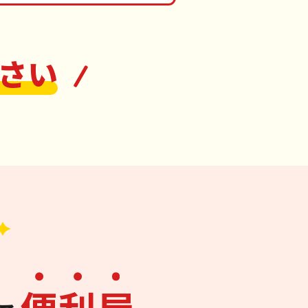
さい
便
利
屋