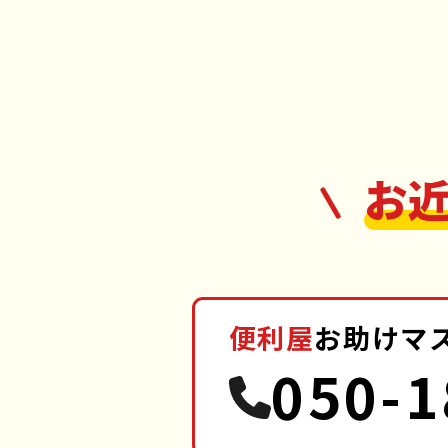
お
便利屋
お助けマ
050-1