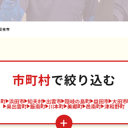
安来市
市町村
で絞り込む
島町
浜田市
知夫村
出雲市
隠岐の島町
益田市
大田市
奥出雲町
飯南町
川本町
美郷町
邑南町
津和野町