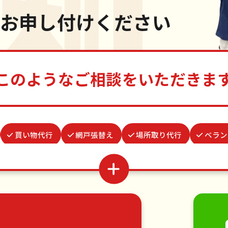
お申し付けください
このようなご相談をいただきま
買い物代行
網戸張替え
場所取り代行
ベラン
お庭の水やり
ゴキブリ駆除
お墓参り代行
雨どい
遺品整理・生前整理
カーテンレール取り付け
波板張
移動
引っ越し
植木の剪定
植木の伐採
手す
・日曜大工
ハウスクリーニング
雪かき・雪下ろし