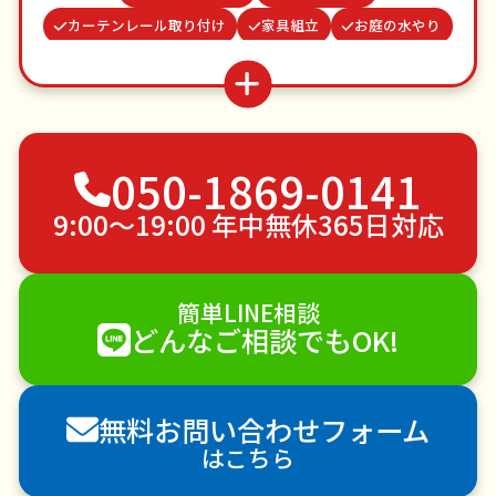
カーテンレール取り付け
家具組立
お庭の水やり
蜂の巣駆除
クモの駆除
波板張替え
雨どい修理・掃除
つた・ツルの撤去
物置解体
お墓参り代行
不用品回収
ゴミ屋敷片付け
050-1869-0141
草刈り・草むしり
家具の移動
引っ越し
植木の剪定
植木の伐採
手すり取り付け
9:00〜19:00 年中無休365日対応
ペットのお世話
エアコンクリーニング
DIY・日曜大工
ハウスクリーニング
簡単LINE相談
雪かき・雪下ろし
電球交換
どんなご相談でもOK!
襖（ふすま）の張替え
空き家管理
各種代行
害獣駆除
防草シート施工
ナメクジ駆除
無料お問い合わせフォーム
害虫駆除
はこちら