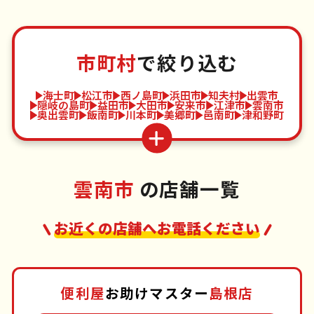
市町村
で絞り込む
海士町
松江市
西ノ島町
浜田市
知夫村
出雲市
隠岐の島町
益田市
大田市
安来市
江津市
雲南市
奥出雲町
飯南町
川本町
美郷町
邑南町
津和野町
雲南市
の店舗一覧
お近くの店舗へお電話ください
便利屋
お助けマスター
島根店