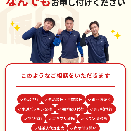
なんでも
お申し付けください
このようなご相談をいただきます
謝罪代行
遺品整理・生前整理
網戸張替え
水道パッキン交換
場所取り代行
買い物代行
並び代行
ゴキブリ駆除
ベランダ掃除
結婚式代理出席
病院付き添い