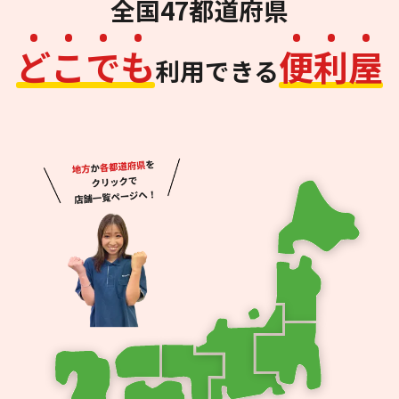
全国47都道府県
ど
こ
で
も
便
利
屋
利用できる