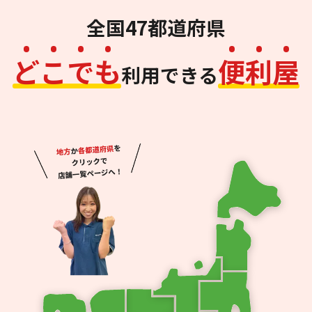
全国47都道府県
ど
こ
で
も
便
利
屋
利用できる