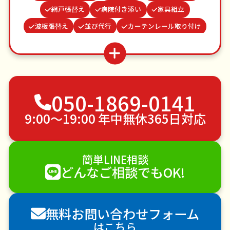
網戸張替え
病院付き添い
家具組立
波板張替え
並び代行
カーテンレール取り付け
買い物代行
結婚式代理出席
クモの駆除
遺品整理・生前整理
蜂の巣駆除
お庭の水やり
雨どい修理・掃除
不用品回収
ゴミ屋敷片付け
050-1869-0141
草刈り・草むしり
家具の移動
引っ越し
植木の剪定
植木の伐採
手すり取り付け
9:00〜19:00 年中無休365日対応
ペットのお世話
エアコンクリーニング
DIY・日曜大工
ハウスクリーニング
簡単LINE相談
雪かき・雪下ろし
電球交換
どんなご相談でもOK!
襖（ふすま）の張替え
空き家管理
各種代行
害獣駆除
防草シート施工
ナメクジ駆除
無料お問い合わせフォーム
害虫駆除
はこちら