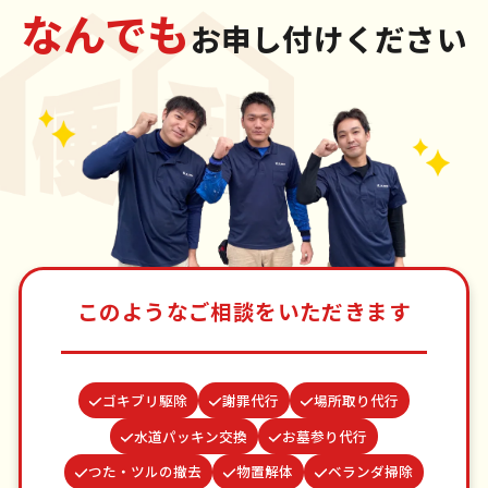
なんでも
お申し付けください
このようなご相談をいただきます
ゴキブリ駆除
謝罪代行
場所取り代行
水道パッキン交換
お墓参り代行
つた・ツルの撤去
物置解体
ベランダ掃除