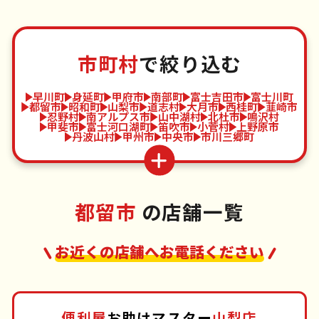
市町村
で絞り込む
早川町
身延町
甲府市
南部町
富士吉田市
富士川町
都留市
昭和町
山梨市
道志村
大月市
西桂町
韮崎市
忍野村
南アルプス市
山中湖村
北杜市
鳴沢村
甲斐市
富士河口湖町
笛吹市
小菅村
上野原市
丹波山村
甲州市
中央市
市川三郷町
都留市
の店舗一覧
お近くの店舗へお電話ください
便利屋
お助けマスター
山梨店