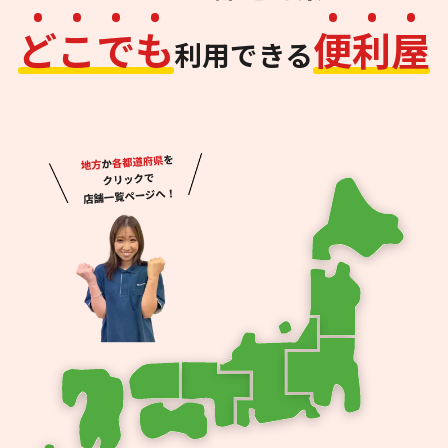
ど
こ
で
も
便
利
屋
利用できる