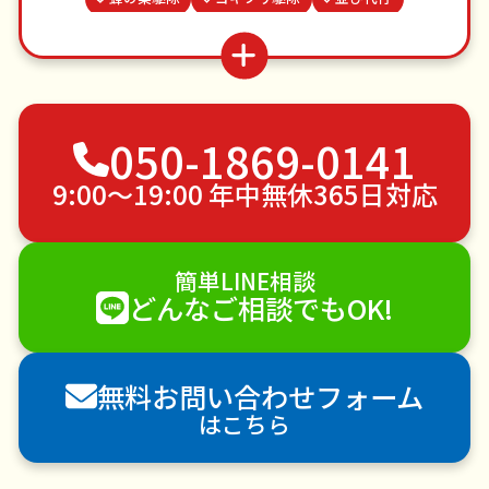
場所取り代行
水道パッキン交換
家具組立
買い物代行
謝罪代行
遺品整理・生前整理
病院付き添い
不用品回収
ゴミ屋敷片付け
050-1869-0141
草刈り・草むしり
家具の移動
引っ越し
植木の剪定
植木の伐採
手すり取り付け
9:00〜19:00 年中無休365日対応
ペットのお世話
エアコンクリーニング
DIY・日曜大工
ハウスクリーニング
簡単LINE相談
雪かき・雪下ろし
電球交換
どんなご相談でもOK!
襖（ふすま）の張替え
空き家管理
各種代行
害獣駆除
防草シート施工
ナメクジ駆除
無料お問い合わせフォーム
害虫駆除
はこちら