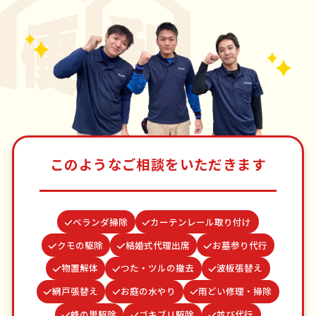
このようなご相談をいただきます
ベランダ掃除
カーテンレール取り付け
クモの駆除
結婚式代理出席
お墓参り代行
物置解体
つた・ツルの撤去
波板張替え
網戸張替え
お庭の水やり
雨どい修理・掃除
蜂の巣駆除
ゴキブリ駆除
並び代行