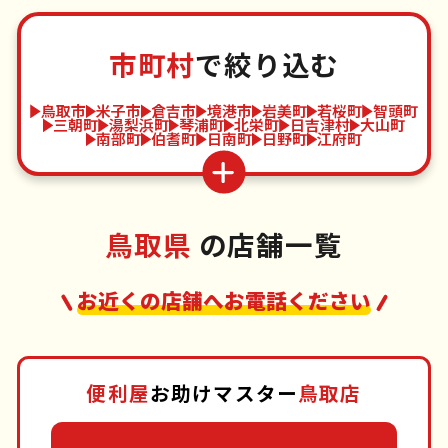
市町村
で絞り込む
鳥取市
米子市
倉吉市
境港市
岩美町
若桜町
智頭町
三朝町
湯梨浜町
琴浦町
北栄町
日吉津村
大山町
南部町
伯耆町
日南町
日野町
江府町
鳥取県
の店舗一覧
お近くの店舗へお電話ください
便利屋
お助けマスター
鳥取店