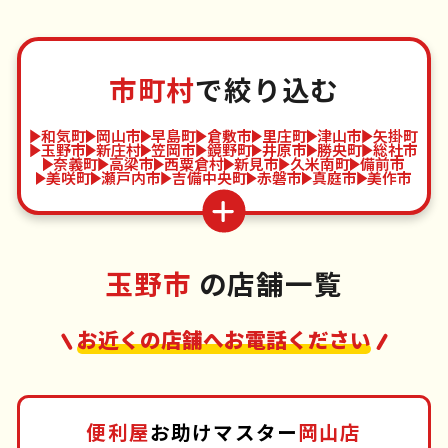
市町村
で絞り込む
和気町
岡山市
早島町
倉敷市
里庄町
津山市
矢掛町
玉野市
新庄村
笠岡市
鏡野町
井原市
勝央町
総社市
奈義町
高梁市
西粟倉村
新見市
久米南町
備前市
美咲町
瀬戸内市
吉備中央町
赤磐市
真庭市
美作市
玉野市
の店舗一覧
お近くの店舗へお電話ください
便利屋
お助けマスター
岡山店