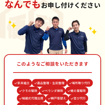
なんでも
お申し付けください
このようなご相談をいただきます
家具組立
遺品整理・生前整理
場所取り代行
クモの駆除
ベランダ掃除
蜂の巣駆除
結婚式代理出席
網戸張替え
並び代行