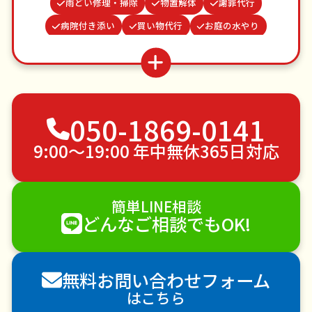
雨どい修理・掃除
物置解体
謝罪代行
病院付き添い
買い物代行
お庭の水やり
ゴキブリ駆除
カーテンレール取り付け
水道パッキン交換
波板張替え
お墓参り代行
つた・ツルの撤去
不用品回収
ゴミ屋敷片付け
050-1869-0141
草刈り・草むしり
家具の移動
引っ越し
植木の剪定
植木の伐採
手すり取り付け
9:00〜19:00 年中無休365日対応
ペットのお世話
エアコンクリーニング
DIY・日曜大工
ハウスクリーニング
簡単LINE相談
雪かき・雪下ろし
電球交換
どんなご相談でもOK!
襖（ふすま）の張替え
空き家管理
各種代行
害獣駆除
防草シート施工
ナメクジ駆除
無料お問い合わせフォーム
害虫駆除
はこちら