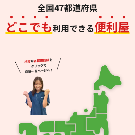
全国47都道府県
ど
こ
で
も
便
利
屋
利用できる