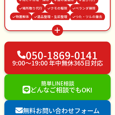
場所取り代行
クモの駆除
ベランダ掃除
物置解体
遺品整理・生前整理
つた・ツルの撤去
結婚式代理出席
病院付き添い
水道パッキン交換
お墓参り代行
家具組立
ゴキブリ駆除
不用品回収
ゴミ屋敷片付け
草刈り・草むしり
050-1869-0141
家具の移動
引っ越し
植木の剪定
植木の伐採
手すり取り付け
ペットのお世話
9:00〜19:00 年中無休365日対応
エアコンクリーニング
DIY・日曜大工
ハウスクリーニング
雪かき・雪下ろし
電球交換
簡単LINE相談
襖（ふすま）の張替え
空き家管理
各種代行
どんなご相談でもOK!
害獣駆除
防草シート施工
ナメクジ駆除
害虫駆除
無料お問い合わせフォーム