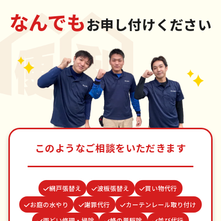
なんでも
お申し付けください
このようなご相談をいただきます
網戸張替え
波板張替え
買い物代行
お庭の水やり
謝罪代行
カーテンレール取り付け
雨どい修理・掃除
蜂の巣駆除
並び代行