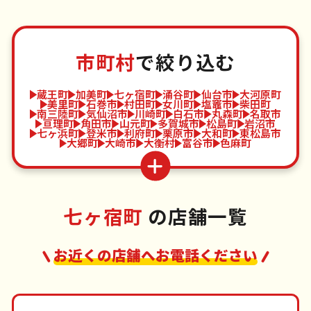
市町村
で絞り込む
蔵王町
加美町
七ヶ宿町
涌谷町
仙台市
大河原町
美里町
石巻市
村田町
女川町
塩竈市
柴田町
南三陸町
気仙沼市
川崎町
白石市
丸森町
名取市
亘理町
角田市
山元町
多賀城市
松島町
岩沼市
七ヶ浜町
登米市
利府町
栗原市
大和町
東松島市
大郷町
大崎市
大衡村
富谷市
色麻町
七ヶ宿町
の店舗一覧
お近くの店舗へお電話ください