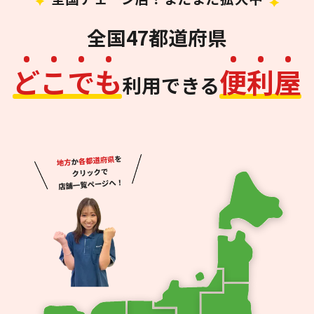
全国47都道府県
ど
こ
で
も
便
利
屋
利用できる