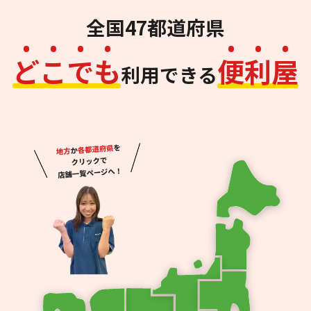
全国47都道府県
ど
こ
で
も
便
利
屋
利用できる