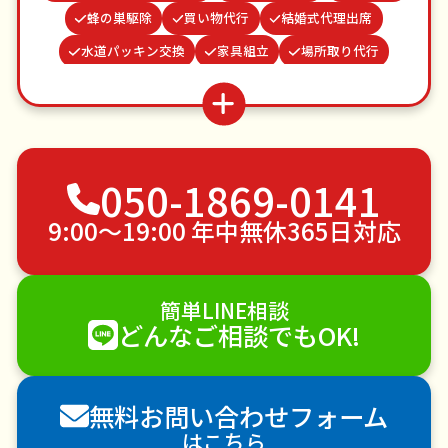
蜂の巣駆除
買い物代行
結婚式代理出席
水道パッキン交換
家具組立
場所取り代行
波板張替え
つた・ツルの撤去
お庭の水やり
網戸張替え
クモの駆除
物置解体
謝罪代行
病院付き添い
不用品回収
ゴミ屋敷片付け
050-1869-0141
草刈り・草むしり
家具の移動
引っ越し
植木の剪定
植木の伐採
手すり取り付け
9:00〜19:00 年中無休365日対応
ペットのお世話
エアコンクリーニング
DIY・日曜大工
ハウスクリーニング
簡単LINE相談
雪かき・雪下ろし
電球交換
どんなご相談でもOK!
襖（ふすま）の張替え
空き家管理
各種代行
害獣駆除
防草シート施工
ナメクジ駆除
無料お問い合わせフォーム
害虫駆除
はこちら