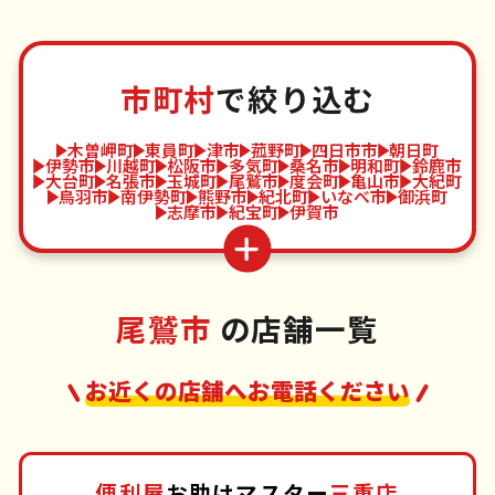
市町村
で絞り込む
木曽岬町
東員町
津市
菰野町
四日市市
朝日町
伊勢市
川越町
松阪市
多気町
桑名市
明和町
鈴鹿市
大台町
名張市
玉城町
尾鷲市
度会町
亀山市
大紀町
鳥羽市
南伊勢町
熊野市
紀北町
いなべ市
御浜町
志摩市
紀宝町
伊賀市
尾鷲市
の店舗一覧
お近くの店舗へお電話ください
便利屋
お助けマスター
三重店