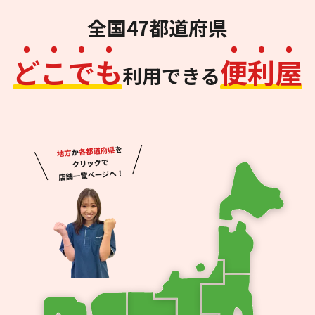
全国47都道府県
ど
こ
で
も
便
利
屋
利用できる