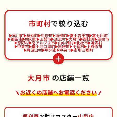
市町村
で絞り込む
早川町
身延町
甲府市
南部町
富士吉田市
富士川町
都留市
昭和町
山梨市
道志村
大月市
西桂町
韮崎市
忍野村
南アルプス市
山中湖村
北杜市
鳴沢村
甲斐市
富士河口湖町
笛吹市
小菅村
上野原市
丹波山村
甲州市
中央市
市川三郷町
大月市
の店舗一覧
お近くの店舗へお電話ください
便利屋
お助けマスター
山梨店