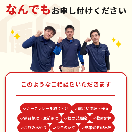
なんでも
お申し付けください
このようなご相談をいただきます
カーテンレール取り付け
雨どい修理・掃除
遺品整理・生前整理
蜂の巣駆除
物置解体
お庭の水やり
クモの駆除
結婚式代理出席