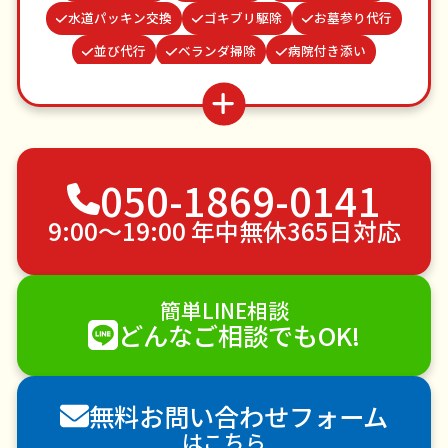
水道パッキン交換
ゴキブリ駆除
お墓参り代行
並び代行
ベランダ掃除
病院付き添い
家具組立
波板張替え
謝罪代行
つた・ツルの撤去
網戸張替え
買い物代行
場所取り代行
不用品回収
ゴミ屋敷片付け
050-1869-0141
草刈り・草むしり
家具の移動
引っ越し
植木の剪定
植木の伐採
手すり取り付け
9:00〜19:00 年中無休365日対応
ペットのお世話
エアコンクリーニング
DIY・日曜大工
ハウスクリーニング
簡単LINE相談
雪かき・雪下ろし
電球交換
どんなご相談でもOK!
襖（ふすま）の張替え
空き家管理
各種代行
害獣駆除
防草シート施工
ナメクジ駆除
無料お問い合わせフォーム
害虫駆除
はこちら