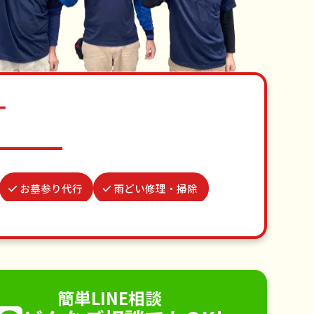
す
お墓参り代行
雨どい修理・掃除
席
つた・ツルの撤去
蜂の巣駆除
不用品回収
ゴミ屋敷片付け
り取り付け
ペットのお世話
簡単LINE相談