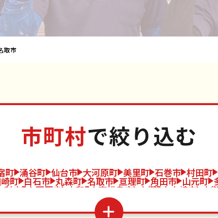
名取市
市町村
で絞り込む
宿町
涌谷町
仙台市
大河原町
美里町
石巻市
村田町
川崎町
白石市
丸森町
名取市
亘理町
角田市
山元町
利府町
栗原市
大和町
東松島市
大郷町
大崎市
大