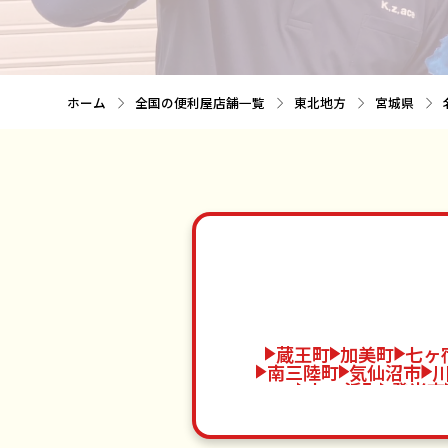
ホーム
全国の便利屋店舗一覧
東北地方
宮城県
蔵王町
加美町
七ヶ
南三陸町
気仙沼市
七ヶ浜町
登米市