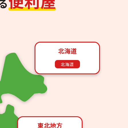
便
利
屋
る
北海道
北海道
東北地方