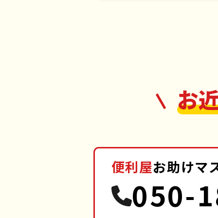
お
便利屋
お助けマ
050-1