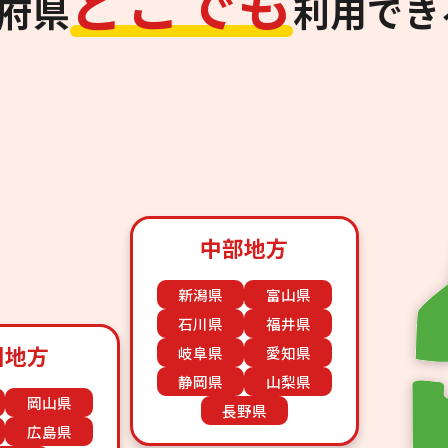
ど
こ
で
も
道府県
利用でき
中部地方
新潟県
富山県
石川県
福井県
国地方
岐阜県
愛知県
静岡県
山梨県
岡山県
長野県
広島県