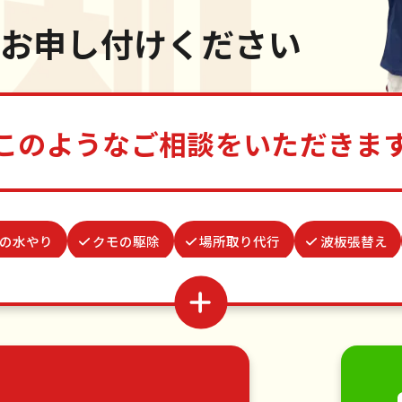
お申し付けください
このようなご相談をいただきま
の水やり
クモの駆除
場所取り代行
波板張替え
替え
遺品整理・生前整理
物置解体
結婚式代理出
付け
水道パッキン交換
買い物代行
病院付き添い
移動
引っ越し
植木の剪定
植木の伐採
手す