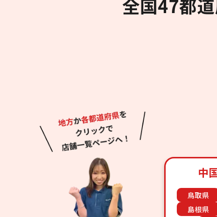
全国47都
中
鳥取県
島根県