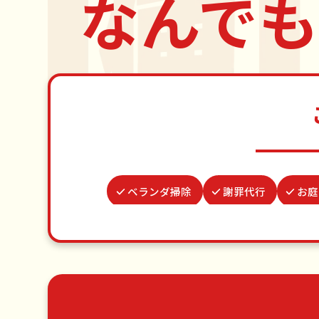
なんでも
ベランダ掃除
謝罪代行
お庭
ゴキブリ駆除
並び代行
網戸張
家具組立
カーテンレール取り
草刈り・草むしり
家具の