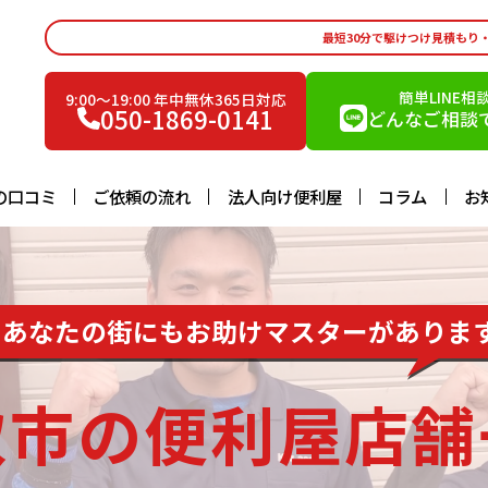
最短30分で駆けつけ見積もり
簡単LINE相
9:00〜19:00 年中無休365日対応
050-1869-0141
どんなご相談で
の口コミ
ご依頼の流れ
法人向け便利屋
コラム
お
あなたの街にもお助けマスターがありま
取市の便利屋店舗