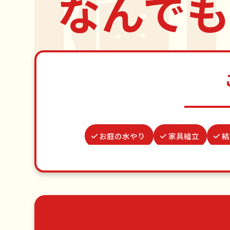
なんでも
お庭の水やり
家具組立
結
ゴキブリ駆除
謝罪代行
波板
水道パッキン交換
買い物代行
草刈り・草むしり
家具の
エアコンクリーニング
DIY