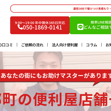
最短30分で駆けつけ見積もり
簡単LINE相
9:00〜19:00 年中無休365日対応
050-1869-0141
どんなご相談で
の口コミ
ご依頼の流れ
法人向け便利屋
コラム
お
あなたの街にもお助けマスターがありま
部町の便利屋店舗