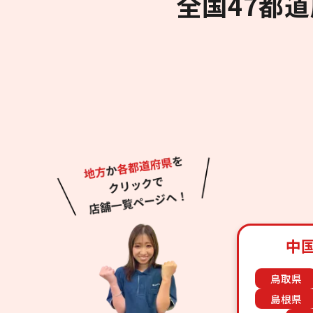
全国47都
中
鳥取県
島根県