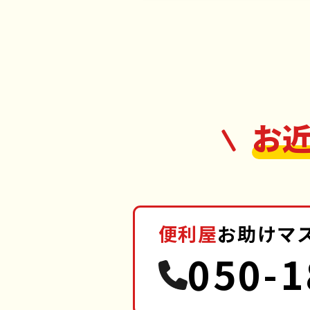
お
便利屋
お助けマ
050-1