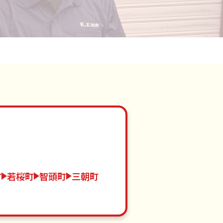
町
若桜町
智頭町
三朝町