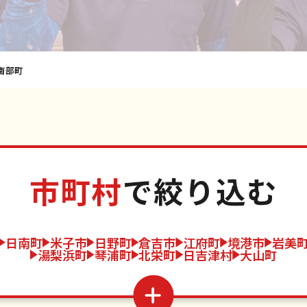
南部町
市町村
で絞り込む
日南町
米子市
日野町
倉吉市
江府町
境港市
岩美
湯梨浜町
琴浦町
北栄町
日吉津村
大山町