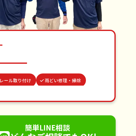
す
レール取り付け
雨どい修理・掃除
い
場所取り代行
ベランダ掃除
代行
不用品回収
ゴミ屋敷片付け
り取り付け
ペットのお世話
簡単LINE相談
電球交換
襖（ふすま）の張替え