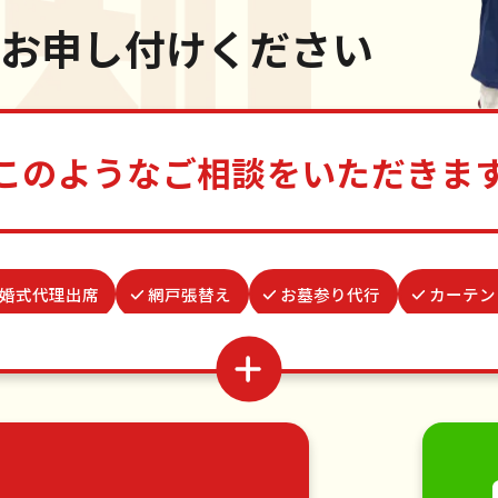
お申し付けください
このようなご相談をいただきま
婚式代理出席
網戸張替え
お墓参り代行
カーテン
張替え
遺品整理・生前整理
物置解体
病院付き添
クモの駆除
つた・ツルの撤去
蜂の巣駆除
並び
移動
引っ越し
植木の剪定
植木の伐採
手す
・日曜大工
ハウスクリーニング
雪かき・雪下ろし