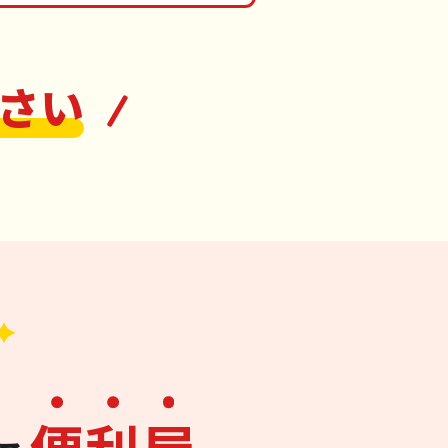
さい
便
利
屋