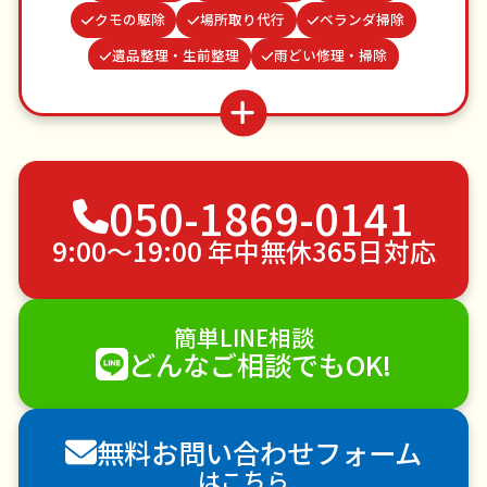
クモの駆除
場所取り代行
ベランダ掃除
遺品整理・生前整理
雨どい修理・掃除
お墓参り代行
病院付き添い
結婚式代理出席
買い物代行
家具組立
ゴキブリ駆除
波板張替え
つた・ツルの撤去
不用品回収
050-1869-0141
ゴミ屋敷片付け
草刈り・草むしり
家具の移動
引っ越し
植木の剪定
植木の伐採
9:00〜19:00 年中無休365日対応
手すり取り付け
ペットのお世話
エアコンクリーニング
DIY・日曜大工
簡単LINE相談
ハウスクリーニング
雪かき・雪下ろし
電球交換
どんなご相談でもOK!
襖（ふすま）の張替え
空き家管理
各種代行
害獣駆除
防草シート施工
ナメクジ駆除
無料お問い合わせフォーム
害虫駆除
はこちら