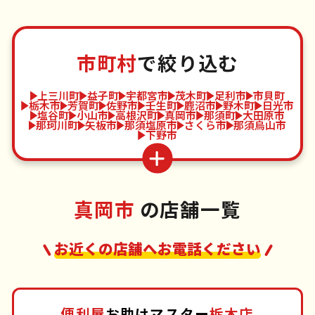
市町村
で絞り込む
上三川町
益子町
宇都宮市
茂木町
足利市
市貝町
栃木市
芳賀町
佐野市
壬生町
鹿沼市
野木町
日光市
塩谷町
小山市
高根沢町
真岡市
那須町
大田原市
那珂川町
矢板市
那須塩原市
さくら市
那須烏山市
下野市
真岡市
の店舗一覧
お近くの店舗へお電話ください
便利屋
お助けマスター
栃木店