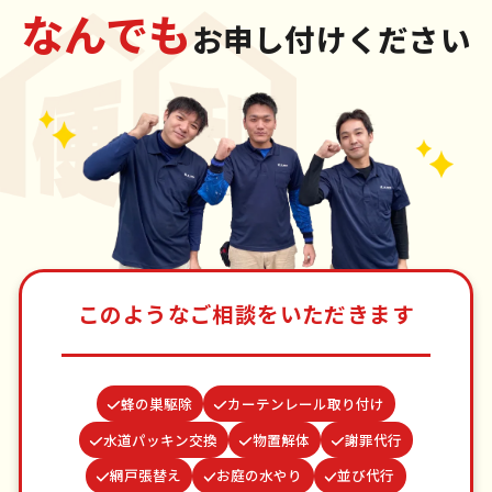
なんでも
お申し付けください
このようなご相談をいただきます
蜂の巣駆除
カーテンレール取り付け
水道パッキン交換
物置解体
謝罪代行
網戸張替え
お庭の水やり
並び代行