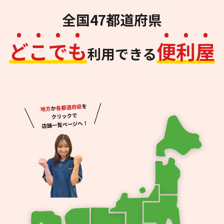
全国47都道府県
ど
こ
で
も
便
利
屋
利用できる