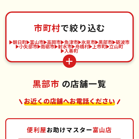
市町村
で絞り込む
朝日町
富山市
高岡市
魚津市
氷見市
黒部市
砺波市
小矢部市
南砺市
射水市
舟橋村
上市町
立山町
入善町
黒部市
の店舗一覧
お近くの店舗へお電話ください
便利屋
お助けマスター
富山店