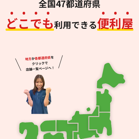
全国47都道府県
ど
こ
で
も
便
利
屋
利用できる