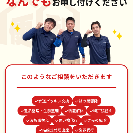
なんでも
お申し付けください
このようなご相談をいただきます
水道パッキン交換
蜂の巣駆除
遺品整理・生前整理
物置解体
網戸張替え
波板張替え
買い物代行
クモの駆除
結婚式代理出席
謝罪代行