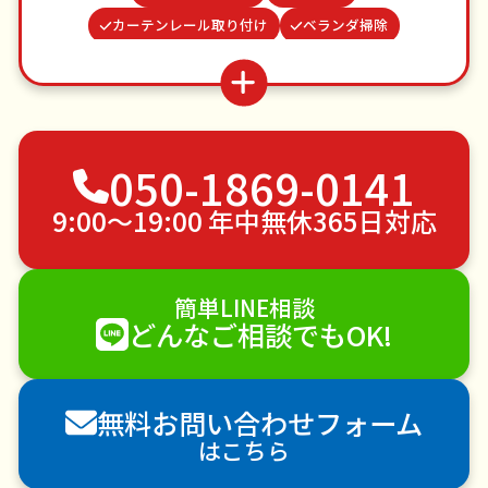
カーテンレール取り付け
ベランダ掃除
ゴキブリ駆除
つた・ツルの撤去
お墓参り代行
場所取り代行
お庭の水やり
雨どい修理・掃除
病院付き添い
並び代行
家具組立
050-1869-0141
不用品回収
ゴミ屋敷片付け
草刈り・草むしり
家具の移動
引っ越し
植木の剪定
9:00〜19:00 年中無休365日対応
植木の伐採
手すり取り付け
ペットのお世話
エアコンクリーニング
DIY・日曜大工
簡単LINE相談
ハウスクリーニング
雪かき・雪下ろし
電球交換
どんなご相談でもOK!
襖（ふすま）の張替え
空き家管理
各種代行
害獣駆除
防草シート施工
ナメクジ駆除
無料お問い合わせフォーム
害虫駆除
はこちら