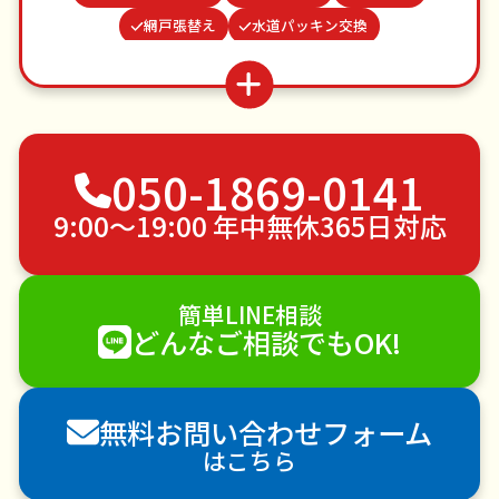
網戸張替え
水道パッキン交換
遺品整理・生前整理
病院付き添い
カーテンレール取り付け
場所取り代行
波板張替え
家具組立
お墓参り代行
050-1869-0141
不用品回収
ゴミ屋敷片付け
草刈り・草むしり
家具の移動
引っ越し
植木の剪定
9:00〜19:00 年中無休365日対応
植木の伐採
手すり取り付け
ペットのお世話
エアコンクリーニング
DIY・日曜大工
簡単LINE相談
ハウスクリーニング
雪かき・雪下ろし
電球交換
どんなご相談でもOK!
襖（ふすま）の張替え
空き家管理
各種代行
害獣駆除
防草シート施工
ナメクジ駆除
無料お問い合わせフォーム
害虫駆除
はこちら