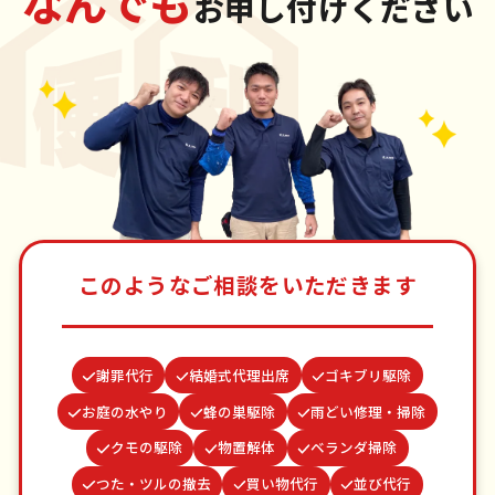
なんでも
お申し付けください
このようなご相談をいただきます
謝罪代行
結婚式代理出席
ゴキブリ駆除
お庭の水やり
蜂の巣駆除
雨どい修理・掃除
クモの駆除
物置解体
ベランダ掃除
つた・ツルの撤去
買い物代行
並び代行