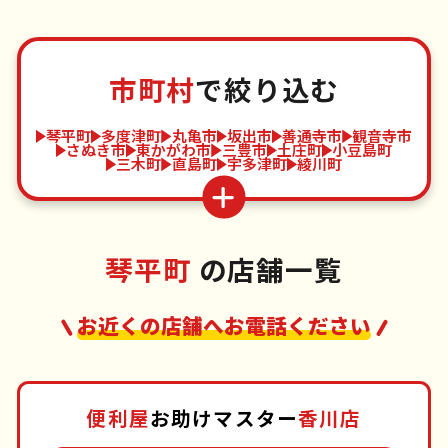
市町村
で絞り込む
琴平町
多度津町
丸亀市
坂出市
善通寺市
観音寺市
さぬき市
東かがわ市
三豊市
土庄町
小豆島町
三木町
直島町
宇多津町
綾川町
琴平町
の店舗一覧
お近くの店舗へお電話ください
便利屋
お助けマスター
香川店