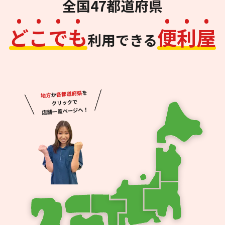
全国47都道府県
ど
こ
で
も
便
利
屋
利用できる