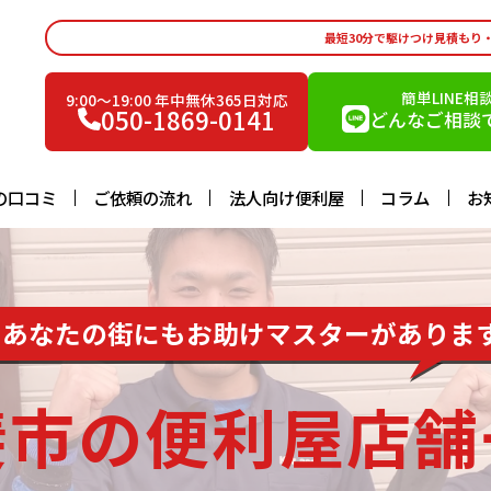
最短30分で駆けつけ見積もり
簡単LINE相
9:00〜19:00 年中無休365日対応
050-1869-0141
どんなご相談で
の口コミ
ご依頼の流れ
法人向け便利屋
コラム
お
あなたの街にもお助けマスターがありま
斐市の便利屋店舗