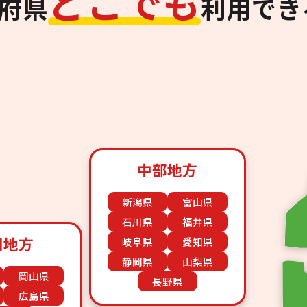
ど
こ
で
も
道府県
利用でき
中部地方
新潟県
富山県
石川県
福井県
国地方
岐阜県
愛知県
静岡県
山梨県
岡山県
長野県
広島県