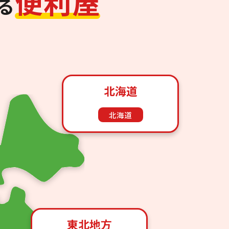
便
利
屋
る
北海道
北海道
東北地方