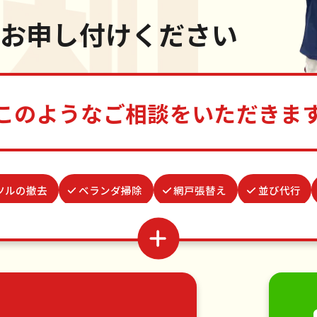
お申し付けください
このようなご相談をいただきま
ツルの撤去
ベランダ掃除
網戸張替え
並び代行
代行
結婚式代理出席
場所取り代行
病院付き添い
蜂の巣駆除
買い物代行
お庭の水やり
波板張替え
家具の移動
引っ越し
植木の剪定
植木の伐採