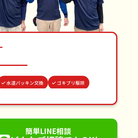
す
水道パッキン交換
ゴキブリ駆除
物置解体
雨どい修理・掃除
クモの駆除
不用品回収
手すり取り付け
ペットのお世話
簡単LINE相談