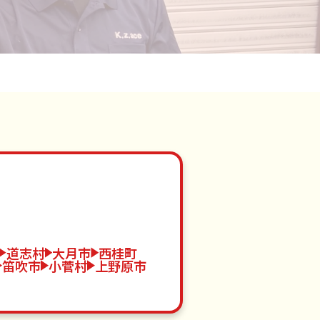
道志村
大月市
西桂町
笛吹市
小菅村
上野原市