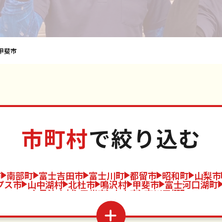
甲斐市
市町村
で絞り込む
市
南部町
富士吉田市
富士川町
都留市
昭和町
山梨市
プス市
山中湖村
北杜市
鳴沢村
甲斐市
富士河口湖町
丹波山村
甲州市
中央市
市川三郷町