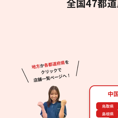
全国47都
中
鳥取県
島根県