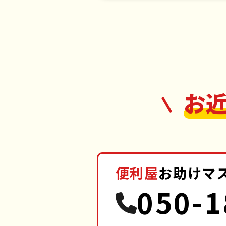
お
便利屋
お助けマ
050-1