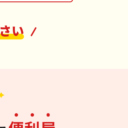
さい
便
利
屋