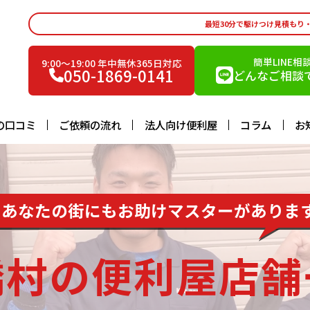
最短30分で駆けつけ見積もり
簡単LINE相
9:00〜19:00 年中無休365日対応
050-1869-0141
どんなご相談で
の口コミ
ご依頼の流れ
法人向け便利屋
コラム
お
あなたの街にもお助けマスターがありま
橋村の便利屋店舗