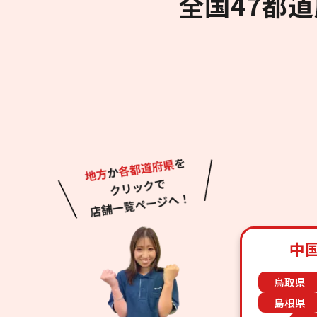
全国47都
中
鳥取県
島根県