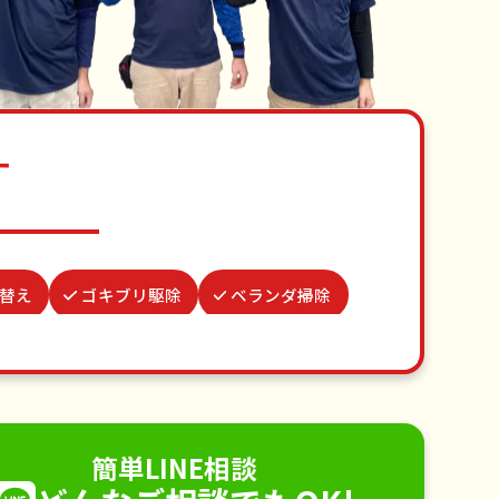
す
替え
ゴキブリ駆除
ベランダ掃除
水やり
病院付き添い
物置解体
不用品回収
ゴミ屋敷片付け
り取り付け
ペットのお世話
簡単LINE相談
電球交換
襖（ふすま）の張替え