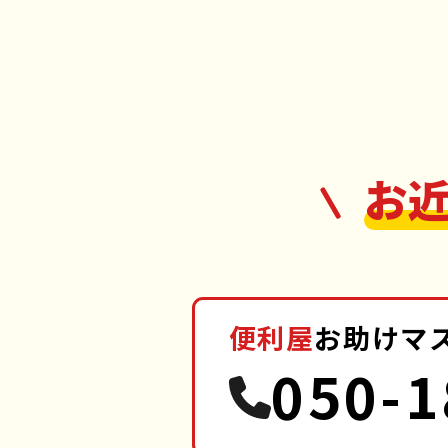
お
便利屋
お助けマ
050-1