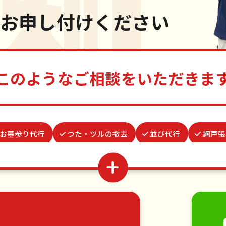
お申し付けください
このようなご相談をいただきま
お墓参り代行
つた・ツルの撤去
並び代行
網戸張
い修理・掃除
結婚式代理出席
蜂の巣駆除
お庭の
波板張替え
場所取り代行
カーテンレール取り付け
移動
引っ越し
植木の剪定
植木の伐採
手す
・日曜大工
ハウスクリーニング
雪かき・雪下ろし