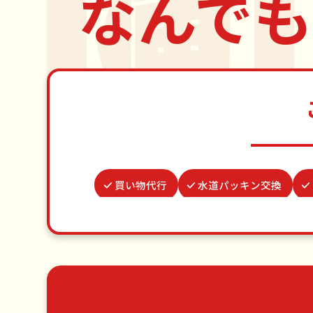
なんでも
買い物代行
水道パッキン交換
クモの駆除
家具組立
雨ど
遺品整理・生前整理
謝罪代行
草刈り・草むしり
家具の
エアコンクリーニング
DIY