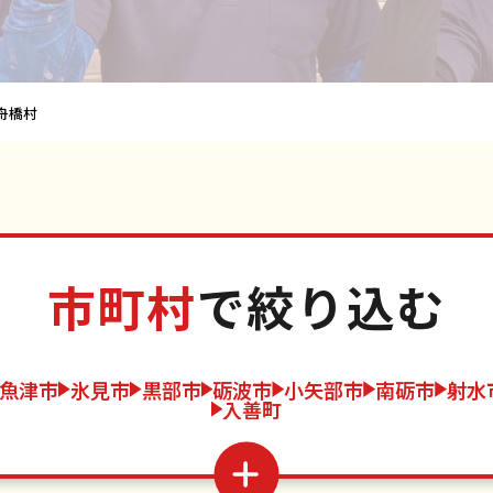
舟橋村
市町村
で絞り込む
魚津市
氷見市
黒部市
砺波市
小矢部市
南砺市
射水
入善町