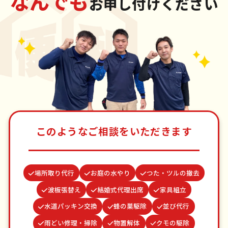
なんでも
お申し付けください
このようなご相談をいただきます
場所取り代行
お庭の水やり
つた・ツルの撤去
波板張替え
結婚式代理出席
家具組立
水道パッキン交換
蜂の巣駆除
並び代行
雨どい修理・掃除
物置解体
クモの駆除