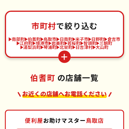
市町村
で絞り込む
南部町
伯耆町
鳥取市
日南町
米子市
日野町
倉吉市
江府町
境港市
岩美町
若桜町
智頭町
三朝町
湯梨浜町
琴浦町
北栄町
日吉津村
大山町
伯耆町
の店舗一覧
お近くの店舗へお電話ください
便利屋
お助けマスター
鳥取店