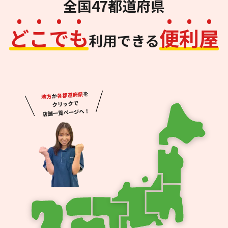
全国47都道府県
ど
こ
で
も
便
利
屋
利用できる