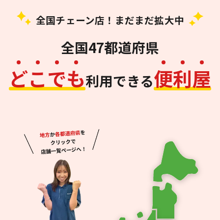
全国チェーン店！まだまだ拡大中
全国47都道府県
ど
こ
で
も
便
利
屋
利用できる