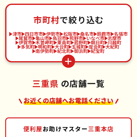
市町村
で絞り込む
津市
四日市市
伊勢市
松阪市
桑名市
鈴鹿市
名張市
尾鷲市
亀山市
鳥羽市
熊野市
いなべ市
志摩市
伊賀市
木曽岬町
東員町
菰野町
朝日町
川越町
多気町
明和町
大台町
玉城町
度会町
大紀町
南伊勢町
紀北町
御浜町
紀宝町
三重県
の店舗一覧
お近くの店舗へお電話ください
便利屋
お助けマスター
三重本店