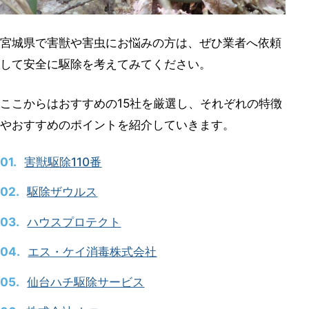
宮城県の害獣駆除・害虫駆除の料金
相場
宮城県で害獣や害虫にお悩みの方は、ぜひ業者へ依頼
宮城県の害獣・害虫駆除業者が悪質
して安全に駆除を考えてみてください。
業者かどうか見抜くには？
ここからはおすすめの15社を厳選し、それぞれの特徴
見積もり内容が不明瞭
やおすすめのポイントを紹介していきます。
現地調査が短時間
害獣駆除110番
被害状況の写真・説明資料がない
駆除ザウルス
広告やホームページと料金体系が異な
る
ハウスプロテクト
保証内容が曖昧
エス・ケイ消毒株式会社
契約を強引に迫る
仙台ハチ駆除サービス
害獣・害虫駆除業者を選ぶ5つの判