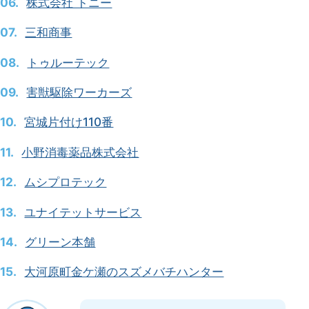
株式会社 トニー
断基準
三和商事
ペストコントロール協会加盟や技術者
資格を保有しているか
トゥルーテック
料金体系と追加費用が説明・明示され
害獣駆除ワーカーズ
る
宮城片付け110番
被害調査・施工内容の事前説明がある
小野消毒薬品株式会社
施工後の保証と定期点検サービスがあ
る
ムシプロテック
会社情報と実績を確認できる
ユナイテットサービス
宮城県の害獣・害虫駆除でよくあ
グリーン本舗
る質問
大河原町金ケ瀬のスズメバチハンター
宮城県でペストコントロール協会に加
盟している優良業者はありますか？