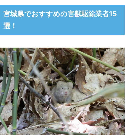
株式会社トニー
宮城県でおすすめの害獣駆除業者15
三和商事株式会社
選！
株式会社トゥルーテック
害獣駆除ワーカーズ
宮城片付け110番
小野消毒薬品株式会社
ムシプロテック
ユナイテットサービス
グリーン本舗
大河原町金ケ瀬のスズメバチハンター