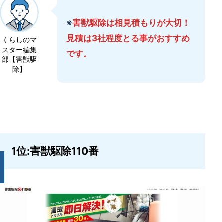
施工後の保証期間は一般的にはどのよ
※
害獣駆除は相見積もりが大切！
うな内容ですか？
見積は3社程度とる事がおすすめ
くらしのマ
スター編集
宮城県で多く見られる害獣の種類は？
です。
部【害獣駆
除】
専門業者に依頼するメリットは？
即日・24時間対応サービスは全ての
業者がやってくれる？
宮城県の害獣・害虫駆除なら害獣駆
除110番がおすすめ
1位:害獣駆除110番