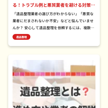
る！トラブル例と悪質業者を避ける対策を
解説！
「遺品整理業者の選び方がわからない」「悪質な
業者にだまされないか不安」などと悩んでいませ
んか？ 安心して遺品整理を依頼するには、複数の
業者から見積もりを取り、許認可や実績を確認す
遺品整理
ることが大切です。また…