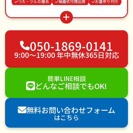
つた・ツルの撤去
結婚式代理出席
お墓参り代行
病院付き添い
波板張替え
カーテンレール取り付け
網戸張替え
ゴキブリ駆除
買い物代行
家具組立
050-1869-0141
不用品回収
ゴミ屋敷片付け
草刈り・草むしり
家具の移動
引っ越し
植木の剪定
9:00〜19:00 年中無休365日対応
植木の伐採
手すり取り付け
ペットのお世話
エアコンクリーニング
DIY・日曜大工
簡単LINE相談
ハウスクリーニング
雪かき・雪下ろし
電球交換
どんなご相談でもOK!
襖（ふすま）の張替え
空き家管理
各種代行
害獣駆除
防草シート施工
ナメクジ駆除
無料お問い合わせフォーム
害虫駆除
はこちら