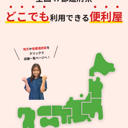
ど
こ
で
も
便
利
屋
利用できる