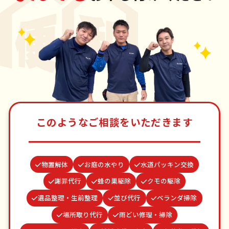
このようなご相談をいただきます
物置解体
お庭の水やり
水道パッキン交換
謝罪代行
蜂の巣駆除
クモの駆除
遺品整理・生前整理
並び代行
ベランダ掃除
場所取り代行
雨どい修理・掃除