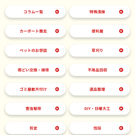
コラム一覧
特殊清掃
カーポート撤去
便利屋
ペットのお世話
草刈り
雨どい交換・掃除
不用品回収
ゴミ屋敷片付け
遺品整理
害虫駆除
DIY・日曜大工
剪定
伐採