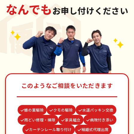
なんでも
お申し付けください
このようなご相談をいただきます
蜂の巣駆除
クモの駆除
水道パッキン交換
雨どい修理・掃除
家具組立
病院付き添い
カーテンレール取り付け
結婚式代理出席