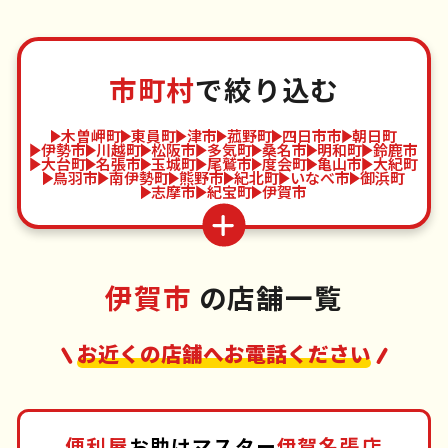
市町村
で絞り込む
木曽岬町
東員町
津市
菰野町
四日市市
朝日町
伊勢市
川越町
松阪市
多気町
桑名市
明和町
鈴鹿市
大台町
名張市
玉城町
尾鷲市
度会町
亀山市
大紀町
鳥羽市
南伊勢町
熊野市
紀北町
いなべ市
御浜町
志摩市
紀宝町
伊賀市
伊賀市
の店舗一覧
お近くの店舗へお電話ください
便利屋
お助けマスター
伊賀名張店