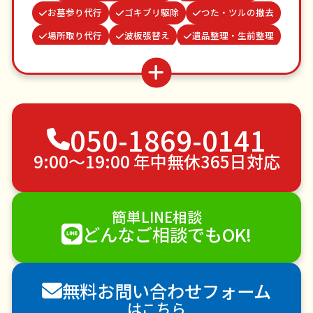
お墓参り代行
ゴキブリ駆除
つた・ツルの撤去
場所取り代行
波板張替え
遺品整理・生前整理
お庭の水やり
買い物代行
物置解体
網戸張替え
ベランダ掃除
並び代行
謝罪代行
不用品回収
ゴミ屋敷片付け
050-1869-0141
草刈り・草むしり
家具の移動
引っ越し
植木の剪定
植木の伐採
手すり取り付け
9:00〜19:00 年中無休365日対応
ペットのお世話
エアコンクリーニング
DIY・日曜大工
ハウスクリーニング
簡単LINE相談
雪かき・雪下ろし
電球交換
どんなご相談でもOK!
襖（ふすま）の張替え
空き家管理
各種代行
害獣駆除
防草シート施工
ナメクジ駆除
無料お問い合わせフォーム
害虫駆除
はこちら