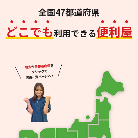
全国47都道府県
ど
こ
で
も
便
利
屋
利用できる